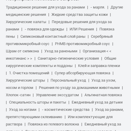
Традиционное решение для ухода за ранами
- марля.
Другие
медицинские решения
Жидкие средства защиты кожи
Хирургические халаты
Передовые решения для ухода за
ранами
- повязка для одежды
ИЛИ Решения
Повязка
пены
Силиконовый контактный слой раны
Серебряный
противомикробный соус
PHMB противомикробный соус
Шрам от силикона
Уход за ранеными
Организация < <
инкотинанс > >
Санитарно-гигиенические условия
Общие
хирургические комплекты и поддоны
Клей и заправка пленки
1. Очистка помещений
Супер абсорбирующая повязка
Хирургические шторы
Персональный уход
Уход за ухом,
носом и горлом
Решения по уходу за домашними животными
Хлопок-сатин
Управление экссудатом
Альгинатная повязка
Специальность шторы и пакеты
Ежедневный уход за детьми
Уход за ногами
- косметические средства
Уход за ранами,
препятствующими склеиванию
Или комплектующие для
раствора
Повязка из гелевого волокна
Ежедневный уход за