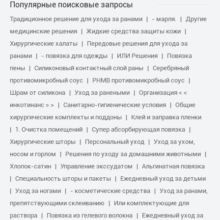
Популярные поисковые запросы
Традиционное решение для ухода за ранами
- марля.
Другие
медицинские решения
Жидкие средства защиты кожи
Хирургические халаты
Передовые решения для ухода за
ранами
- повязка для одежды
ИЛИ Решения
Повязка
пены
Силиконовый контактный слой раны
Серебряный
противомикробный соус
PHMB противомикробный соус
Шрам от силикона
Уход за ранеными
Организация < <
инкотинанс > >
Санитарно-гигиенические условия
Общие
хирургические комплекты и поддоны
Клей и заправка пленки
1. Очистка помещений
Супер абсорбирующая повязка
Хирургические шторы
Персональный уход
Уход за ухом,
носом и горлом
Решения по уходу за домашними животными
Хлопок-сатин
Управление экссудатом
Альгинатная повязка
Специальность шторы и пакеты
Ежедневный уход за детьми
Уход за ногами
- косметические средства
Уход за ранами,
препятствующими склеиванию
Или комплектующие для
раствора
Повязка из гелевого волокна
Ежедневный уход за