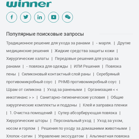
Популярные поисковые запросы
Традиционное решение для ухода за ранами
- марля.
Другие
медицинские решения
Жидкие средства защиты кожи
Хирургические халаты
Передовые решения для ухода за
ранами
- повязка для одежды
ИЛИ Решения
Повязка
пены
Силиконовый контактный слой раны
Серебряный
противомикробный соус
PHMB противомикробный соус
Шрам от силикона
Уход за ранеными
Организация < <
инкотинанс > >
Санитарно-гигиенические условия
Общие
хирургические комплекты и поддоны
Клей и заправка пленки
1. Очистка помещений
Супер абсорбирующая повязка
Хирургические шторы
Персональный уход
Уход за ухом,
носом и горлом
Решения по уходу за домашними животными
Хлопок-сатин
Управление экссудатом
Альгинатная повязка