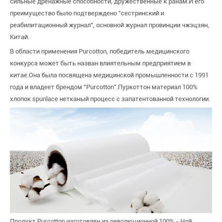
сильные дренажные способности, дружественные к ранам.И его
преимущество было подтверждено "сестринский и
реабилитационный журнал", основной журнал провинции чжэцзян,
Китай.
В области применения Purcotton, победитель медицинского
конкурса может быть назван влиятельным предприятием в
китае.Она была посвящена медицинской промышленности с 1991
года и владеет брендом "Purcotton".Пуркоттон материал 100%
хлопок spunlace нетканый процесс с запатентованной технологии.
Продукт Purcotton изготовлен из революционной 100% - Ной