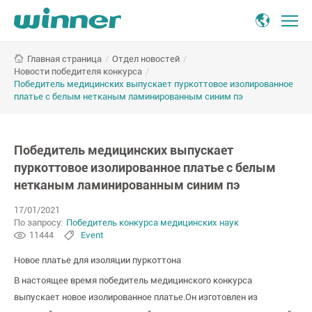
Победитель
/
Отдел новостей
/
Главная страница
медицинских
Новости победителя конкурса
/
выпускает
Победитель медицинских выпускает пуркоттовое изолированное
пуркоттовое
платье с белым нетканым ламинированным синим пэ
изолированное
платье
с
Победитель медицинских выпускает
белым
пуркоттовое изолированное платье с белым
нетканым
нетканым ламинированным синим пэ
ламинированным
синим
17/01/2021
пэ
По запросу:
Победитель конкурса медицинских наук
11444
Event
Новое платье для изоляции пуркоттона
В настоящее время победитель медицинского конкурса
выпускает новое изолированное платье.Он изготовлен из