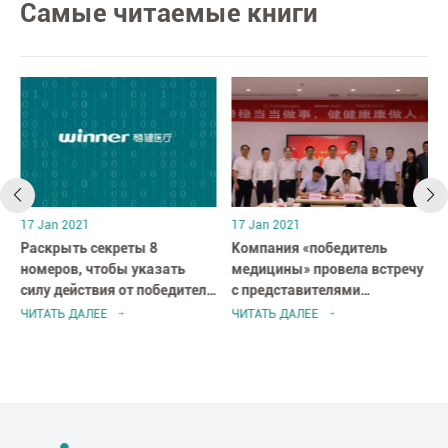
Самые читаемые книги
17 Jan 2021
17 Jan 2021
Раскрыть секреты 8
Компания «победитель
номеров, чтобы указать
медицины» провела встречу
силу действия от победителя
с представителями
Medical
правительства провинции
ЧИТАТЬ ДАЛЕЕ
ЧИТАТЬ ДАЛЕЕ
хубэй в г. шэньчжэнь, Китай