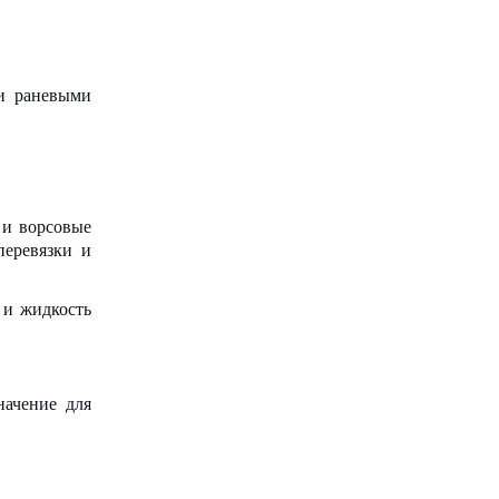
ми раневыми
 и ворсовые
перевязки и
 и жидкость
начение для