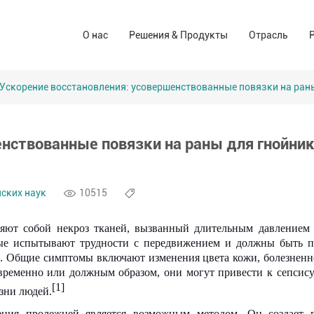
Решения для ухода за ранами
Аптека и а
О нас
Решения & Продукты
Отрасль
Компания-производитель
Операционный зал Решения
Иуо (сиз)
Торговые марки
Решения домашнего ухода
Для потреб
Ускорение восстановления: усовершенствованные повязки на ран
Промышлен
енствованные повязки на раны для гнойни
ских наук
10515
ляют собой некроз тканей, вызванный длительным давлением
рые испытывают трудности с передвижением и должны быть 
е. Общие симптомы включают изменения цвета кожи, болезненн
временно или должным образом, они могут привести к сепсису
[1]
зни людей.
ния пролежней является возможным методом. Он создает 