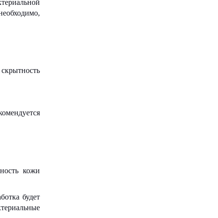
ктериальной
необходимо,
 скрытность
комендуется
хность кожи
ботка будет
ктериальные