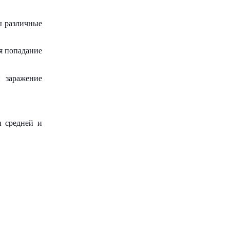
 различные
я попадание
и заражение
н средней и