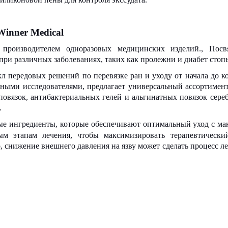
Winner Medical
я производителем одноразовых медицинских изделий.
,
Посвя
при различных заболеваниях, таких как пролежни и диабет стоп
 передовых решений по перевязке ран и уходу от начала до ко
ьными исследователями, предлагает универсальный ассортимент
овязок, антибактериальных гелей и альгинатных повязок сереб
.
е ингредиенты, которые обеспечивают оптимальный уход с м
ым этапам лечения, чтобы максимизировать терапевтическ
 снижение внешнего давления на язву может сделать процесс ле