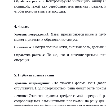
Контролируйте инфекцию, очищая и
Обработка ранга 3:
повязкой, такой как серебряная альгинатная повязка
чтобы помочь впитать экссудат.
4.
4 класс
Язвы простираются ниже в глуб
Уровень повреждений:
может привести к образованию синуса.
Потеря полной кожи, сильная боль, дренаж, 
Симптомы:
То же, что и лечение третьей сте
Обработка ранга 4:
операция.
5.
Глубокая травма ткани
Это тяжелая форма язвы давле
Уровень повреждений:
отсутствует. Под поверхностью, рана может быть покры
Этот тип травмы требует самой передовой ра
Лечение:
сопровождаться альгинатными повязками на рану для 
супергубки для инфекционного контроля и повязки из с