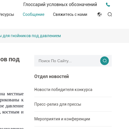
Пресс-релиз для прессы
Глоссарий условных обозначений
птека
Видео о нас
Мероприятия и конференции
Ресурсы
Сообщение
Свяжитесь с нами
ЭСГ
English
Советы и идеи
ителей
Клинические ресурсы
ы для гнойников под давлением
Japan
История о компании
ное производство
Декларация соответствия (DOC)
Français
Блог
ков под
Русский язык
بالعربية
Отдел новостей
Español
Новости победителя конкурса
 на местные
прикованы к
Deutsch
Пресс-релиз для прессы
ое давление
, костным и
Мероприятия и конференции
подходящую