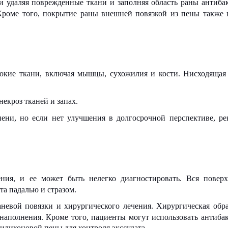
 удаляя поврежденные ткани и заполняя область раны антиба
. Кроме того, покрытие раны внешней повязкой из пены также 
окие ткани, включая мышцы, сухожилия и кости. Нисходящая
некроз тканей и запах.
пени, но если нет улучшения в долгосрочной перспективе, ре
ния, и ее может быть нелегко диагностировать. Вся повер
та падалью и стразом.
невой повязки и хирургического лечения. Хирургическая обра
наполнения. Кроме того, пациенты могут использовать антиба
иликоновой пены для контроля экссудата.