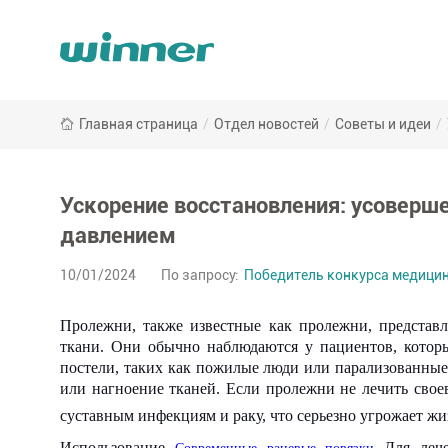
Ускорение
Главная страница
/
Отдел новостей
/
Советы и идеи
/
восстановления:
усовершенствованные
повязки
на
Ускорение восстановления: усоверш
раны
давлением
для
гнойников
10/01/2024
По запросу:
Победитель конкурса медицин
под
давлением
Пролежни, также известные как пролежни, представ
-
ткани. Они обычно наблюдаются у пациентов, кото
Winner
постели, таких как пожилые люди или парализованны
Medical
или нагноение тканей. Если пролежни не лечить свое
суставным инфекциям и раку, что серьезно угрожает жи
Использование
Для лече