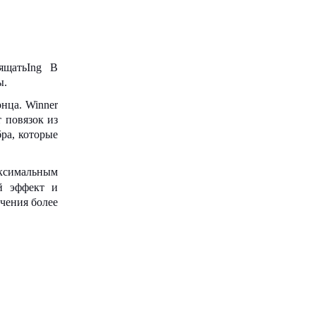
щать
Ing
В
ы.
нца. Winner
 повязок из
ра, которые
аксимальным
ий эффект и
чения более