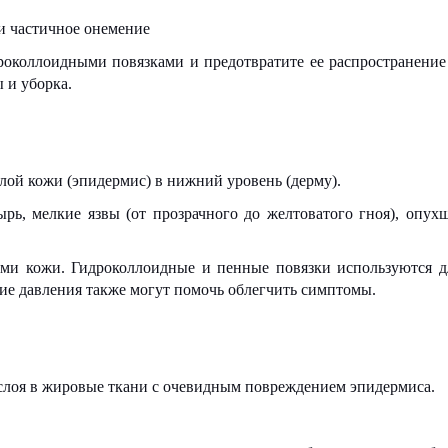
 и частичное онемение
роколлоидными повязками и предотвратите ее распространени
ы и уборка.
лой кожи (эпидермис) в нижний уровень (дерму).
рь, мелкие язвы (от прозрачного до желтоватого гноя), опух
и кожи. Гидроколлоидные и пенные повязки используются д
тие давления также могут помочь облегчить симптомы.
 слоя в жировые ткани с очевидным повреждением эпидермиса.