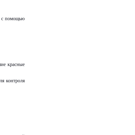
е с помощью
шие красные
ля контроля