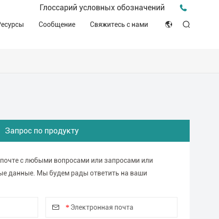
Пресс-релиз для прессы
Глоссарий условных обозначений
птека
Видео о нас
Мероприятия и конференции
Ресурсы
Сообщение
Свяжитесь с нами
ЭСГ
English
Советы и идеи
ителей
Клинические ресурсы
Japan
История о компании
ное производство
Декларация соответствия (DOC)
Français
Блог
Русский язык
بالعربية
Запрос по продукту
Español
 почте с любыми вопросами или запросами или
ые данные. Мы будем рады ответить на ваши
Deutsch