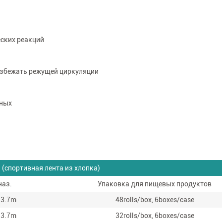
еских реакций
избежать режущей циркуляции
тных
 (спортивная лента из хлопка)
наз.
Упаковка для пищевых продуктов
13.7m
48rolls/box, 6boxes/case
13.7m
32rolls/box, 6boxes/case