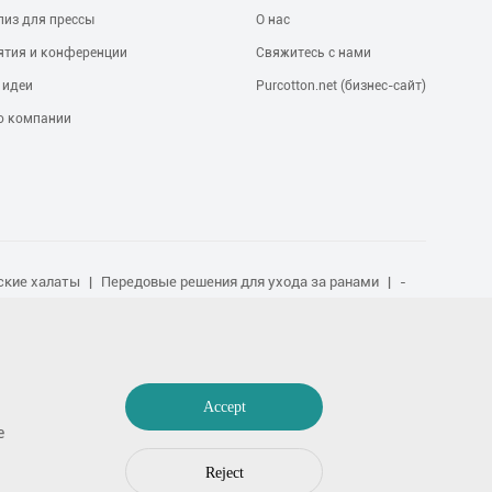
лиз для прессы
О нас
ятия и конференции
Свяжитесь с нами
 идеи
Purcotton.net (бизнес-сайт)
о компании
ские халаты
Передовые решения для ухода за ранами
-
PHMB противомикробный соус
Шрам от силикона
Уход за
 и заправка пленки
1. Очистка помещений
Супер
шними животными
Хлопок-сатин
Управление экссудатом
а
Уход за ранами, препятствующими склеиванию
Или
Accept
 изделия,
Ремонт шрамов.
Услуги в области спорта
e
Reject