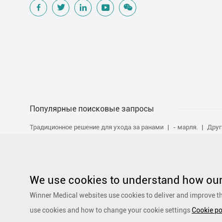
Популярные поисковые запросы
Традиционное решение для ухода за ранами
- марля.
Друг
повязка для одежды
ИЛИ Решения
Повязка пены
Силик
ранеными
Организация < < инкотинанс > >
Санитарно-гиги
абсорбирующая повязка
Хирургические шторы
Персональ
Альгинатная повязка
Специальность шторы и пакеты
Еж
We use cookies to understand how our 
комплектующие для раствора
Повязка из гелевого волокна
Winner Medical websites use cookies to deliver and improve th
Основной комплект поставки
Противомикробный раствор
use cookies and how to change your cookie settings
Cookie po