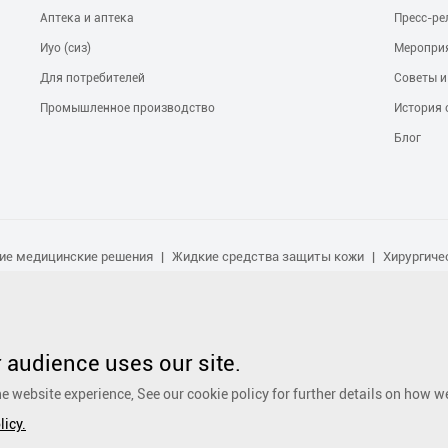
Аптека и аптека
Пресс-ре
Иуо (сиз)
Меропри
Для потребителей
Советы и
Промышленное производство
История 
Блог
ие медицинские решения
Жидкие средства защиты кожи
Хирургиче
оновый контактный слой раны
Серебряный противомикробный соус
енические условия
Общие хирургические комплекты и поддоны
Клей
ный уход
Уход за ухом, носом и горлом
Решения по уходу за дома
едневный уход за детьми
Уход за ногами
- косметические средств
audience uses our site.
Ежедневный уход за детьми
Другие продукты purcotton
Нетканые
e website experience, See our cookie policy for further details on how w
Биологическое активное лечение
Обработка от сжатия
licy.