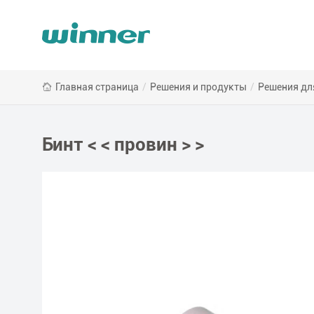
Бинт
Главная страница
/
Решения и продукты
/
Решения дл
<
<
провин
>
Бинт < < провин > >
>