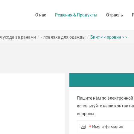
Решения для ухода за ранами
Аптека и а
О нас
Решения & Продукты
Отрасль
Компания-производитель
Операционный зал Решения
Иуо (сиз)
Торговые марки
Решения домашнего ухода
Для потреб
я ухода за ранами
/
- повязка для одежды
/
Бинт < < провин > >
Промышлен
Пишите нам по электронной
используйте наши контактн
вопросы.