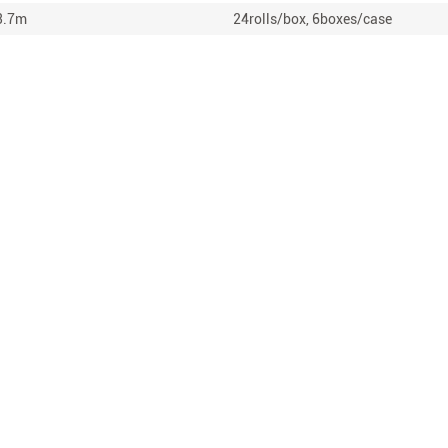
3.7m
24rolls/box, 6boxes/case