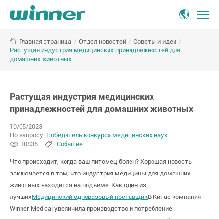
Растущая
/
Отдел новостей
/
Советы и идеи
/
Главная страница
индустрия
Растущая индустрия медицинских принадлежностей для
медицинских
домашних животных
принадлежностей
для
домашних
Растущая индустрия медицинских
животных
принадлежностей для домашних животных
19/05/2023
По запросу:
Победитель конкурса медицинских наук
10835
Событие
Что происходит, когда ваш питомец болен? Хорошая новость
заключается в том, что индустрия медицины для домашних
животных находится на подъеме. Как один из
лучших
Медицинский одноразовый поставщик
В Китае компания
Winner Medical увеличила производство и потребление