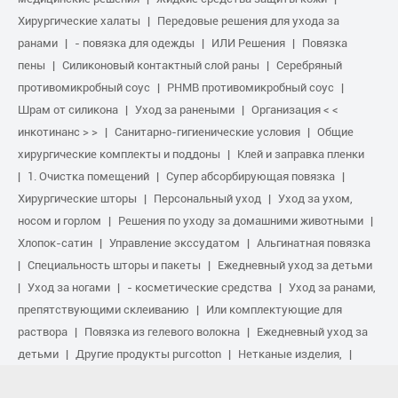
Хирургические халаты
Передовые решения для ухода за
ранами
- повязка для одежды
ИЛИ Решения
Повязка
пены
Силиконовый контактный слой раны
Серебряный
противомикробный соус
PHMB противомикробный соус
Шрам от силикона
Уход за ранеными
Организация < <
инкотинанс > >
Санитарно-гигиенические условия
Общие
хирургические комплекты и поддоны
Клей и заправка пленки
1. Очистка помещений
Супер абсорбирующая повязка
Хирургические шторы
Персональный уход
Уход за ухом,
носом и горлом
Решения по уходу за домашними животными
Хлопок-сатин
Управление экссудатом
Альгинатная повязка
Специальность шторы и пакеты
Ежедневный уход за детьми
Уход за ногами
- косметические средства
Уход за ранами,
препятствующими склеиванию
Или комплектующие для
раствора
Повязка из гелевого волокна
Ежедневный уход за
детьми
Другие продукты purcotton
Нетканые изделия,
Ремонт шрамов.
Услуги в области спорта
Основной комплект