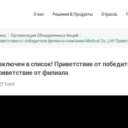
Решения для ухода за ранами
Аптека и а
О нас
Решения & Продукты
Отрасль
Компания-производитель
Операционный зал Решения
Иуо (сиз)
Торговые марки
Решения домашнего ухода
Для потреб
 нас
/
Организация Объединенных Наций
/
риветствие от победителя филиала компании Medical Co.,Ltd! Прив
Промышлен
 включен в список! Приветствие от победи
Приветствие от филиала
Event