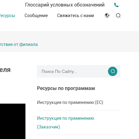
Пресс-релиз для прессы
Глоссарий условных обозначений
птека
Видео о нас
Мероприятия и конференции
Ресурсы
Сообщение
Свяжитесь с нами
ЭСГ
English
Советы и идеи
ителей
Клинические ресурсы
Japan
История о компании
етствие от филиала
ное производство
Декларация соответствия (DOC)
Français
Блог
Русский язык
теля
بالعربية
Ресурсы по программам
Español
Инструкция по применению (ЕС)
Deutsch
Инструкция по применению
(Заказчик)