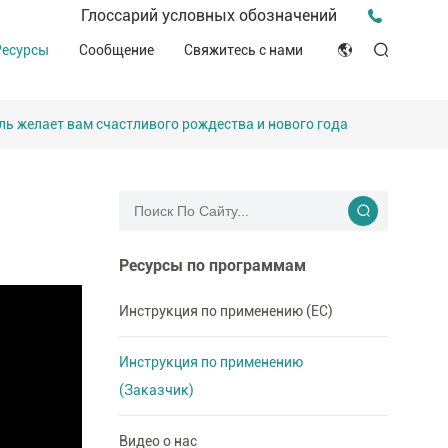
Пресс-релиз для прессы
Глоссарий условных обозначений
птека
Видео о нас
Мероприятия и конференции
Ресурсы
Сообщение
Свяжитесь с нами
ЭСГ
English
Советы и идеи
ителей
Клинические ресурсы
ь желает вам счастливого рождества и нового года
Japan
История о компании
ное производство
Декларация соответствия (DOC)
Français
Блог
Русский язык
بالعربية
Ресурсы по программам
Español
Инструкция по применению (ЕС)
Deutsch
Инструкция по применению
(Заказчик)
Видео о нас