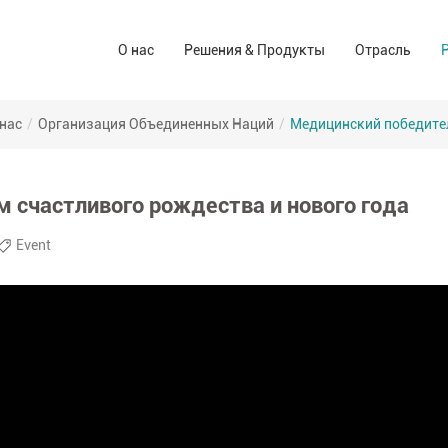
Решения для ухода за ранами
Аптека и а
О нас
Решения & Продукты
Отрасль
Компания-производитель
Операционный зал Решения
Иуо (сиз)
Торговые марки
Решения домашнего ухода
Для потреб
 нас
/
Организация Объединенных Наций
/
Медицинский победител
Промышлен
 счастливого рождества и нового года
Event