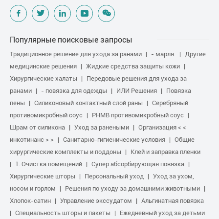
Популярные поисковые запросы
Традиционное решение для ухода за ранами
- марля.
Другие
медицинские решения
Жидкие средства защиты кожи
Хирургические халаты
Передовые решения для ухода за
ранами
- повязка для одежды
ИЛИ Решения
Повязка
пены
Силиконовый контактный слой раны
Серебряный
противомикробный соус
PHMB противомикробный соус
Шрам от силикона
Уход за ранеными
Организация < <
инкотинанс > >
Санитарно-гигиенические условия
Общие
хирургические комплекты и поддоны
Клей и заправка пленки
1. Очистка помещений
Супер абсорбирующая повязка
Хирургические шторы
Персональный уход
Уход за ухом,
носом и горлом
Решения по уходу за домашними животными
Хлопок-сатин
Управление экссудатом
Альгинатная повязка
Специальность шторы и пакеты
Ежедневный уход за детьми