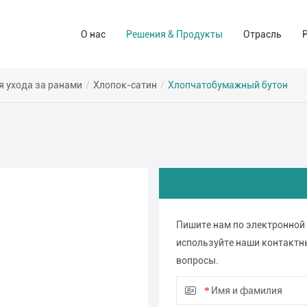
Решения для ухода за ранами
Аптека и а
О нас
Решения & Продукты
Отрасль
Компания-производитель
Операционный зал Решения
Иуо (сиз)
Торговые марки
Решения домашнего ухода
Для потреб
я ухода за ранами
/
Хлопок-сатин
/
Хлопчатобумажный бутон
Промышлен
Пишите нам по электронной
используйте наши контактн
вопросы.