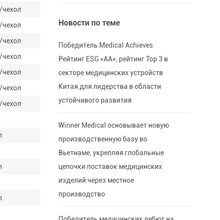
т/чехол
Новости по теме
т/чехол
т/чехол
Победитель Medical Achieves
т/чехол
Рейтинг ESG «AA», рейтинг Top 3 в
т/чехол
секторе медицинских устройств
Китая для лидерства в области
т/чехол
устойчивого развития
т/чехол
Winner Medical основывает новую
л
производственную базу во
л
Вьетнаме, укрепляя глобальные
л
цепочки поставок медицинских
изделий через местное
л
производство
л
л
Победитель медицинских дебют на