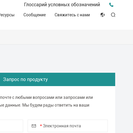
Пресс-релиз для прессы
Глоссарий условных обозначений
птека
Видео о нас
Мероприятия и конференции
Ресурсы
Сообщение
Свяжитесь с нами
ЭСГ
English
Советы и идеи
ителей
Клинические ресурсы
Japan
История о компании
ное производство
Декларация соответствия (DOC)
Français
Блог
Русский язык
بالعربية
Запрос по продукту
Español
 почте с любыми вопросами или запросами или
ые данные. Мы будем рады ответить на ваши
Deutsch