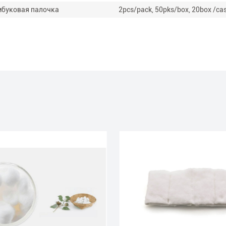
мбуковая палочка
2pcs/pack, 50pks/box, 20box /ca