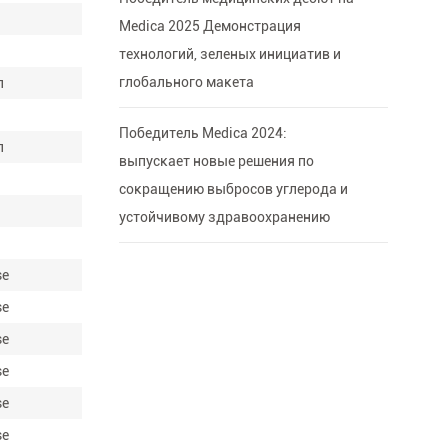
Medica 2025 Демонстрация
технологий, зеленых инициатив и
глобального макета
л
л
Победитель Medica 2024:
л
выпускает новые решения по
л
сокращению выбросов углерода и
устойчивому здравоохранению
se
se
se
se
se
se