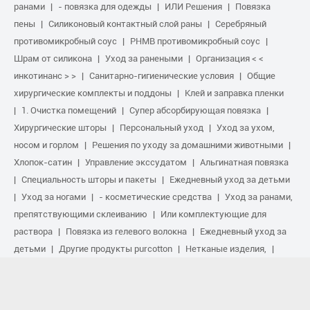
ранами
- повязка для одежды
ИЛИ Решения
Повязка
пены
Силиконовый контактный слой раны
Серебряный
противомикробный соус
PHMB противомикробный соус
Шрам от силикона
Уход за ранеными
Организация < <
инкотинанс > >
Санитарно-гигиенические условия
Общие
хирургические комплекты и поддоны
Клей и заправка пленки
1. Очистка помещений
Супер абсорбирующая повязка
Хирургические шторы
Персональный уход
Уход за ухом,
носом и горлом
Решения по уходу за домашними животными
Хлопок-сатин
Управление экссудатом
Альгинатная повязка
Специальность шторы и пакеты
Ежедневный уход за детьми
Уход за ногами
- косметические средства
Уход за ранами,
препятствующими склеиванию
Или комплектующие для
раствора
Повязка из гелевого волокна
Ежедневный уход за
детьми
Другие продукты purcotton
Нетканые изделия,
Ремонт шрамов.
Услуги в области спорта
Основной комплект
поставки
Противомикробный раствор
Биологическое
активное лечение
Обработка от сжатия