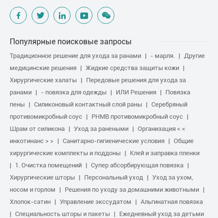
Популярные поисковые запросы
Традиционное решение для ухода за ранами
- марля.
Другие
медицинские решения
Жидкие средства защиты кожи
Хирургические халаты
Передовые решения для ухода за
ранами
- повязка для одежды
ИЛИ Решения
Повязка
пены
Силиконовый контактный слой раны
Серебряный
противомикробный соус
PHMB противомикробный соус
Шрам от силикона
Уход за ранеными
Организация < <
инкотинанс > >
Санитарно-гигиенические условия
Общие
хирургические комплекты и поддоны
Клей и заправка пленки
1. Очистка помещений
Супер абсорбирующая повязка
Хирургические шторы
Персональный уход
Уход за ухом,
носом и горлом
Решения по уходу за домашними животными
Хлопок-сатин
Управление экссудатом
Альгинатная повязка
Специальность шторы и пакеты
Ежедневный уход за детьми