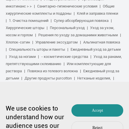
инкотинанс > >
Санитарно-гигиенические условия
Общие
хирургические комплекты и поддоны
Клей и заправка пленки
1. Очистка помещений
Супер абсорбирующая повязка
Хирургические шторы
Персональный уход
Уход за ухом,
носом и горлом
Решения по уходу за домашними животными
Хлопок-сатин
Управление экссудатом
Альгинатная повязка
Специальность шторы и пакеты
Ежедневный уход за детьми
Уход за ногами
- косметические средства
Уход за ранами,
препятствующими склеиванию
Или комплектующие для
раствора
Повязка из гелевого волокна
Ежедневный уход за
детьми
Другие продукты purcotton
Нетканые изделия,
Ремонт шрамов.
Услуги в области спорта
Основной комплект
поставки
Противомикробный раствор
Биологическое
активное лечение
Обработка от сжатия
We use cookies to
Accept
Авторское право на 1991-2023 гг. победитель Medical Co., Ltd. Все
understand how our
права защищены.
audience uses our
粤ICP备17048516号.
Карта сайта
|
Политика конфиденциальности
Reject