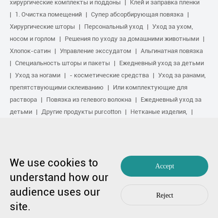
хирургические комплекты и поддоны
Клей и заправка пленки
1. Очистка помещений
Супер абсорбирующая повязка
Хирургические шторы
Персональный уход
Уход за ухом,
носом и горлом
Решения по уходу за домашними животными
Хлопок-сатин
Управление экссудатом
Альгинатная повязка
Специальность шторы и пакеты
Ежедневный уход за детьми
Уход за ногами
- косметические средства
Уход за ранами,
препятствующими склеиванию
Или комплектующие для
раствора
Повязка из гелевого волокна
Ежедневный уход за
детьми
Другие продукты purcotton
Нетканые изделия,
Ремонт шрамов.
Услуги в области спорта
Основной комплект
поставки
Противомикробный раствор
Биологическое
активное лечение
Обработка от сжатия
We use cookies to
Accept
Авторское право на 1991-2023 гг. победитель Medical Co., Ltd. Все
understand how our
права защищены.
audience uses our
粤ICP备17048516号.
Карта сайта
|
Политика конфиденциальности
Reject
В случае любой озабоченности,
Свяжитесь с нами
by Huahanlink
site.