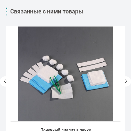
Связанные с ними товары
Почечный диализ в пачке