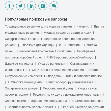
Популярные поисковые запросы
Традиционное решение для ухода за ранами
- марля.
Другие
медицинские решения
Жидкие средства защиты кожи
Хирургические халаты
Передовые решения для ухода за
ранами
- повязка для одежды
ИЛИ Решения
Повязка
пены
Силиконовый контактный слой раны
Серебряный
противомикробный соус
PHMB противомикробный соус
Шрам от силикона
Уход за ранеными
Организация < <
инкотинанс > >
Санитарно-гигиенические условия
Общие
хирургические комплекты и поддоны
Клей и заправка пленки
1. Очистка помещений
Супер абсорбирующая повязка
Хирургические шторы
Персональный уход
Уход за ухом,
носом и горлом
Решения по уходу за домашними животными
Хлопок-сатин
Управление экссудатом
Альгинатная повязка
Специальность шторы и пакеты
Ежедневный уход за детьми