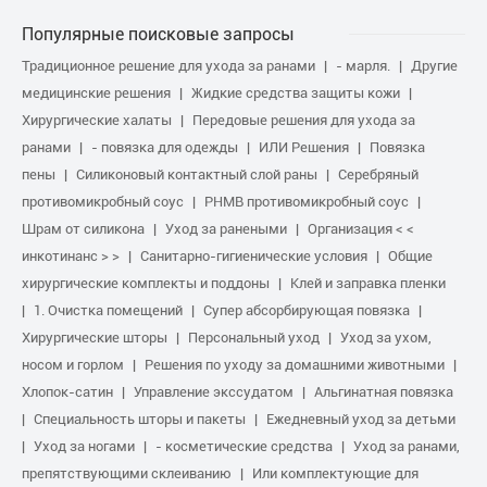
Популярные поисковые запросы
Традиционное решение для ухода за ранами
- марля.
Другие
медицинские решения
Жидкие средства защиты кожи
Хирургические халаты
Передовые решения для ухода за
ранами
- повязка для одежды
ИЛИ Решения
Повязка
пены
Силиконовый контактный слой раны
Серебряный
противомикробный соус
PHMB противомикробный соус
Шрам от силикона
Уход за ранеными
Организация < <
инкотинанс > >
Санитарно-гигиенические условия
Общие
хирургические комплекты и поддоны
Клей и заправка пленки
1. Очистка помещений
Супер абсорбирующая повязка
Хирургические шторы
Персональный уход
Уход за ухом,
носом и горлом
Решения по уходу за домашними животными
Хлопок-сатин
Управление экссудатом
Альгинатная повязка
Специальность шторы и пакеты
Ежедневный уход за детьми
Уход за ногами
- косметические средства
Уход за ранами,
препятствующими склеиванию
Или комплектующие для