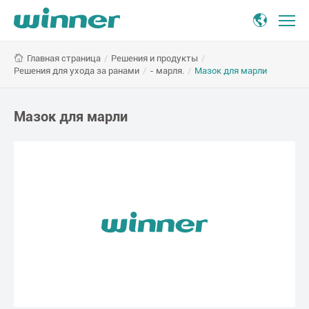
Мазок
/
Решения и продукты
/
Главная страница
для
Решения для ухода за ранами
/
- марля.
/
Мазок для марли
марли
Мазок для марли