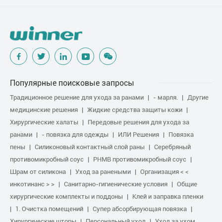
Популярные поисковые запросы
Традиционное решение для ухода за ранами
- марля.
Другие
медицинские решения
Жидкие средства защиты кожи
Хирургические халаты
Передовые решения для ухода за
ранами
- повязка для одежды
ИЛИ Решения
Повязка
пены
Силиконовый контактный слой раны
Серебряный
противомикробный соус
PHMB противомикробный соус
Шрам от силикона
Уход за ранеными
Организация < <
инкотинанс > >
Санитарно-гигиенические условия
Общие
хирургические комплекты и поддоны
Клей и заправка пленки
1. Очистка помещений
Супер абсорбирующая повязка
Хирургические шторы
Персональный уход
Уход за ухом,