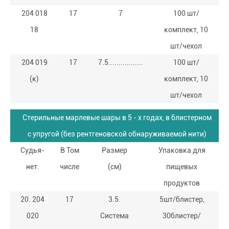
204 018
17
7
100 шт/
18
комплект, 10
шт/чехол
204 019
17
7.5.................
100 шт/
(к)
комплект, 10
шт/чехол
Стерильные марлевые шары в 5 - х годах, в блистерном
с упругой (без рентгеновской обнаруживаемой нити)
Судья-
В Том
Размер
Упаковка для
нет.
числе
(см)
пищевых
продуктов
20. 204
17
3.5.
5шт/блистер,
020
Система
30блистер/