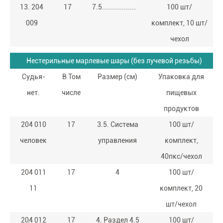
13. 204
17
7.5.................
100 шт/
009
комплект, 10 шт/
чехол
Нестерильные марлевые шары (без лучевой резьбы)
Судья-
В Том
Размер (см)
Упаковка для
нет.
числе
пищевых
продуктов
204 010
17
3.5. Система
100 шт/
человек
управления
комплект,
40пкс/чехол
204 011
17
4
100 шт/
11
комплект, 20
шт/чехол
204 012
17
4. Раздел 4.5
100 шт/