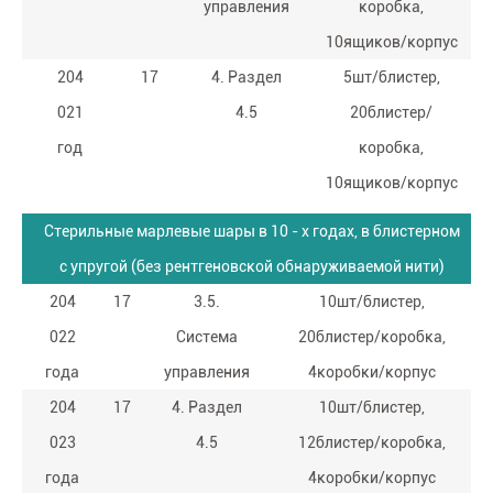
управления
коробка,
10ящиков/корпус
204
17
4. Раздел
5шт/блистер,
021
4.5
20блистер/
год
коробка,
10ящиков/корпус
Стерильные марлевые шары в 10 - х годах, в блистерном
с упругой (без рентгеновской обнаруживаемой нити)
204
17
3.5.
10шт/блистер,
022
Система
20блистер/коробка,
года
управления
4коробки/корпус
204
17
4. Раздел
10шт/блистер,
023
4.5
12блистер/коробка,
года
4коробки/корпус