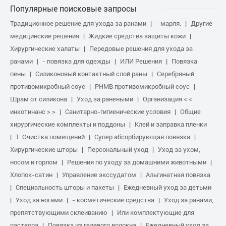
Популярные поисковые запросы
Традиционное решение для ухода за ранами
- марля.
Другие
медицинские решения
Жидкие средства защиты кожи
Хирургические халаты
Передовые решения для ухода за
ранами
- повязка для одежды
ИЛИ Решения
Повязка
пены
Силиконовый контактный слой раны
Серебряный
противомикробный соус
PHMB противомикробный соус
Шрам от силикона
Уход за ранеными
Организация < <
инкотинанс > >
Санитарно-гигиенические условия
Общие
хирургические комплекты и поддоны
Клей и заправка пленки
1. Очистка помещений
Супер абсорбирующая повязка
Хирургические шторы
Персональный уход
Уход за ухом,
носом и горлом
Решения по уходу за домашними животными
Хлопок-сатин
Управление экссудатом
Альгинатная повязка
Специальность шторы и пакеты
Ежедневный уход за детьми
Уход за ногами
- косметические средства
Уход за ранами,
препятствующими склеиванию
Или комплектующие для
раствора
Повязка из гелевого волокна
Ежедневный уход за