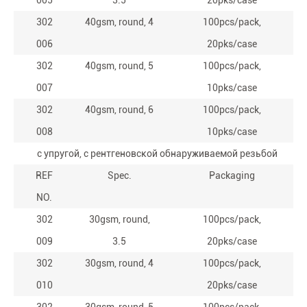
005
3.5
20pks/case
302
40gsm, round, 4
100pcs/pack,
006
20pks/case
302
40gsm, round, 5
100pcs/pack,
007
10pks/case
302
40gsm, round, 6
100pcs/pack,
008
10pks/case
с упругой, с рентгеновской обнаруживаемой резьбой
REF
Spec.
Packaging
NO.
302
30gsm, round,
100pcs/pack,
009
3.5
20pks/case
302
30gsm, round, 4
100pcs/pack,
010
20pks/case