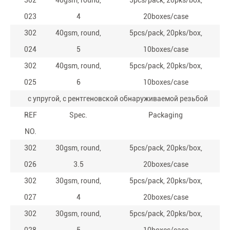
302
40gsm, round,
5pcs/pack, 20pks/box,
023
4
20boxes/case
302
40gsm, round,
5pcs/pack, 20pks/box,
024
5
10boxes/case
302
40gsm, round,
5pcs/pack, 20pks/box,
025
6
10boxes/case
с упругой, с рентгеновской обнаруживаемой резьбой
REF
Spec.
Packaging
NO.
302
30gsm, round,
5pcs/pack, 20pks/box,
026
3.5
20boxes/case
302
30gsm, round,
5pcs/pack, 20pks/box,
027
4
20boxes/case
302
30gsm, round,
5pcs/pack, 20pks/box,