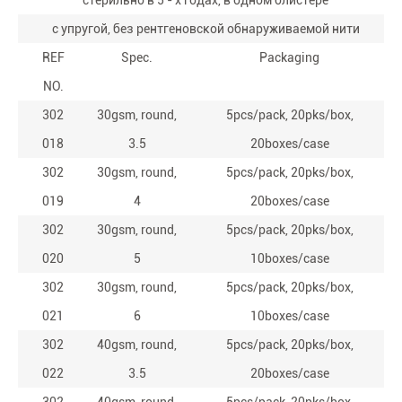
стерильно в 5 - х годах, в одном блистере
с упругой, без рентгеновской обнаруживаемой нити
REF
Spec.
Packaging
NO.
302
30gsm, round,
5pcs/pack, 20pks/box,
018
3.5
20boxes/case
302
30gsm, round,
5pcs/pack, 20pks/box,
019
4
20boxes/case
302
30gsm, round,
5pcs/pack, 20pks/box,
020
5
10boxes/case
302
30gsm, round,
5pcs/pack, 20pks/box,
021
6
10boxes/case
302
40gsm, round,
5pcs/pack, 20pks/box,
022
3.5
20boxes/case