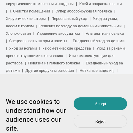
хирургические комплекты и поддоны
Клей и заправка пленки
1. Очистка помещений
Супер абсорбирующая повязка
Хирургические шторы
Персональный уход
Уход за ухом,
носом и горлом
Решения по уходу за домашними животными
Хлопок-сатин
Управление экссудатом
Альгинатная повязка
Специальность шторы и пакеты
Ежедневный уход за детьми
Уход за ногами
- косметические средства
Уход за ранами,
препятствующими склеиванию
Или комплектующие для
раствора
Повязка из гелевого волокна
Ежедневный уход за
детьми
Другие продукты purcotton
Нетканые изделия,
Ремонт шрамов.
Услуги в области спорта
Основной комплект
поставки
Противомикробный раствор
Биологическое
активное лечение
Обработка от сжатия
We use cookies to
Accept
Авторское право на 1991-2023 гг. победитель Medical Co., Ltd. Все
understand how our
права защищены.
audience uses our
粤ICP备17048516号.
Карта сайта
|
Политика конфиденциальности
Reject
В случае любой озабоченности,
Свяжитесь с нами
by Huahanlink
site.