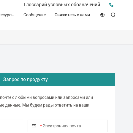
Пресс-релиз для прессы
Глоссарий условных обозначений
птека
Видео о нас
Мероприятия и конференции
Ресурсы
Сообщение
Свяжитесь с нами
ЭСГ
English
Советы и идеи
ителей
Клинические ресурсы
Japan
История о компании
ное производство
Декларация соответствия (DOC)
Français
Блог
Русский язык
بالعربية
Запрос по продукту
Español
 почте с любыми вопросами или запросами или
ые данные. Мы будем рады ответить на ваши
Deutsch