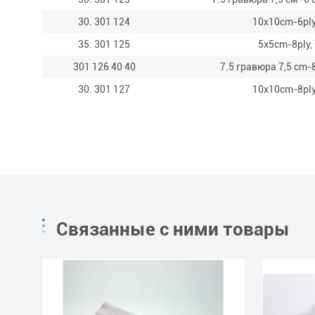
30. 301 124
10x10cm-6ply,
35. 301 125
5x5cm-8ply, 
301 126 40 40
7.5 гравюра 7,5 cm-8
30. 301 127
10x10cm-8ply,
Связанные с ними товары