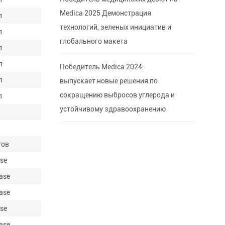
Medica 2025 Демонстрация
л
технологий, зеленых инициатив и
л
глобального макета
л
л
Победитель Medica 2024:
л
выпускает новые решения по
сокращению выбросов углерода и
л
устойчивому здравоохранению
тов
ase
ase
ase
ase
ase