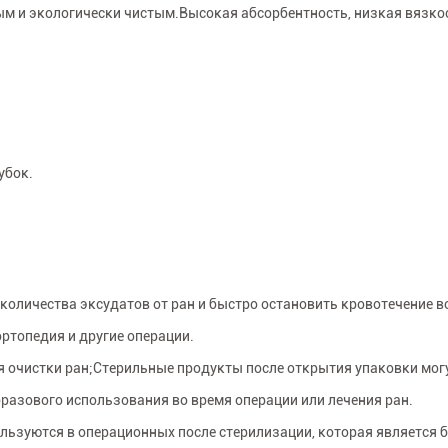
ым и экологически чистым.Высокая абсорбентность, низкая вязко
убок.
количества эксудатов от ран и быстро остановить кровотечение в
ртопедия и другие операции.
ля очистки ран;Стерильные продукты после открытия упаковки мог
азового использования во время операции или лечения ран.
льзуются в операционных после стерилизации, которая является 