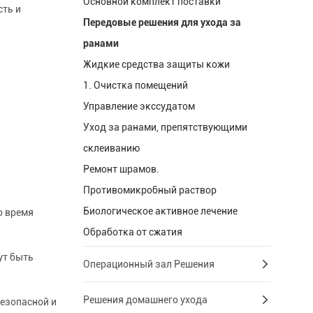
Основной комплект поставки
сть и
Передовые решения для ухода за
ранами
Жидкие средства защиты кожи
1. Очистка помещений
Управление экссудатом
Уход за ранами, препятствующими
склеиванию
Ремонт шрамов.
Противомикробный раствор
Биологическое активное лечение
о время
Обработка от сжатия
ут быть
Операционный зал Решения
Решения домашнего ухода
безопасной и