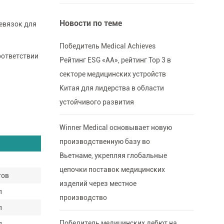
Новости по теме
ревязок для
Победитель Medical Achieves
оответствии
Рейтинг ESG «AA», рейтинг Top 3 в
секторе медицинских устройств
Китая для лидерства в области
устойчивого развития
Winner Medical основывает новую
производственную базу во
Вьетнаме, укрепляя глобальные
цепочки поставок медицинских
тов
изделий через местное
л
производство
л
Победитель медицинских дебют на
л