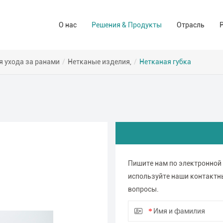
Решения для ухода за ранами
Аптека и а
О нас
Решения & Продукты
Отрасль
Компания-производитель
Операционный зал Решения
Иуо (сиз)
Торговые марки
Решения домашнего ухода
Для потреб
я ухода за ранами
/
Нетканые изделия,
/
Нетканая губка
Промышлен
Пишите нам по электронной
используйте наши контактн
вопросы.