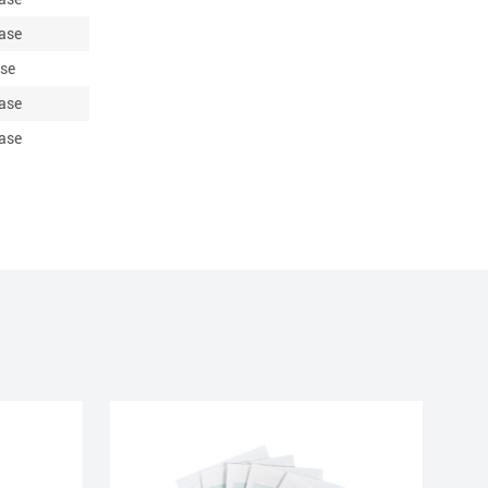
ase
ase
ase
ase