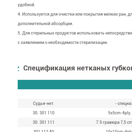
удобной.
4. Используется для очистки или покрытия мелких ран, д
дополнительной абсорбции.
5. Для стерильных продуктов использовать непосредстве
с заявлением о необходимости стерилизации.
Спецификация нетканых губко
Судья-нет.
- спецна
30. 301 110
5x5cm-4ply, 
30. 301 111
7.5 гравюра 7,5 cm
301 112 40
10x10cm-4ply,