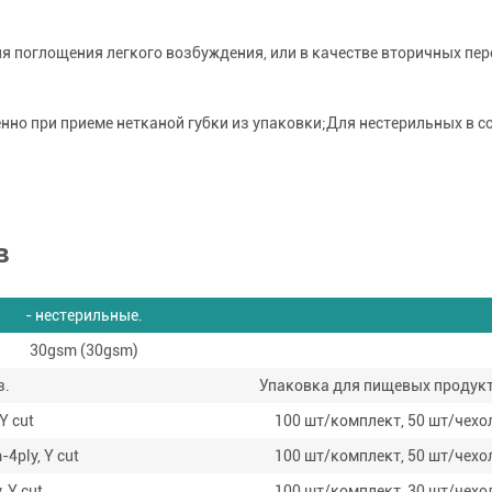
ля поглощения легкого возбуждения, или в качестве вторичных пе
нно при приеме нетканой губки из упаковки;Для нестерильных в с
в
- нестерильные.
30gsm (30gsm)
з.
Упаковка для пищевых продук
Y cut
100 шт/комплект, 50 шт/чехо
-4ply, Y cut
100 шт/комплект, 50 шт/чехо
 Y cut
100 шт/комплект, 30 шт/чехо